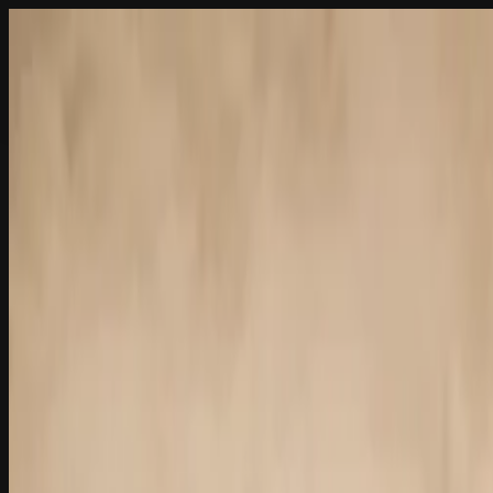
Startseite
Über Uns
Sortiment
Kontakt
Kasse
Anmelden
← Zurück zum Sortiment
Brennecke Spezialität
Schinkenspeck
Geräucherter Schweinespeck
6,50 €
/
ca. 300g
Inkl. MwSt., zzgl.
Versandkosten
Geräuchert auf Buchenholz
Premium Speck
Naturbelassen
In den Warenkorb