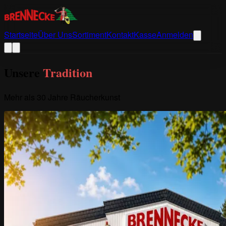
Startseite
Über Uns
Sortiment
Kontakt
Kasse
Anmelden
Unsere
Tradition
Mehr als 30 Jahre Räucherkunst